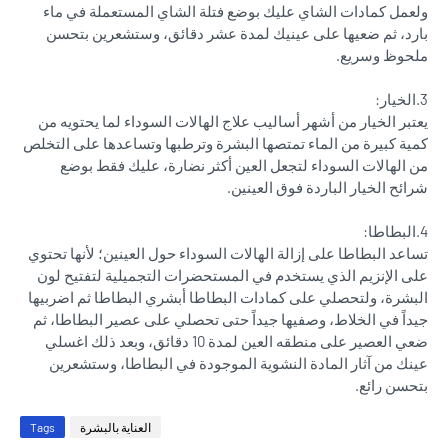
ولعمل كمادات الشاي عليك بوضع فتلة الشاي المستعملة في ماء
بارد، ثم ضعيها على عينيك لمدة عشر دقائق، وستشعرين بتحسن
ملحوظ وسريع.
3.الخيار:
يعتبر الخيار من أشهر أساليب علاج الهالات السوداء لما يحتويه من
كمية كبيرة من الماء تمتصها البشرة وترطبها وتساعدها على التخلص
من الهالات السوداء لتجعل العين أكثر نضارة، عليك فقط بوضع
شرائح الخيار الباردة فوق العينين.
4.البطاطا:
تساعد البطاطا على إزالة الهالات السوداء حول العينين؛ لأنها تحتوي
على الإنزيم الذي يستخدم في المستحضرات التجميلية لتفتيح لون
البشرة، ولتحصلي على كمادات البطاطا أبشري البطاطا ثم اضربيها
جيداً في الخلاط، وصفيها جيداً حتى تحصلي على عصير البطاطا، ثم
ضعي العصير على منطقه العين لمدة 10 دقائق، وبعد ذلك اغسلي
عينك من آثار المادة النشوية الموجودة في البطاطا، وستشعرين
بتحسن رائع.
العناية بالبشرة
Tags