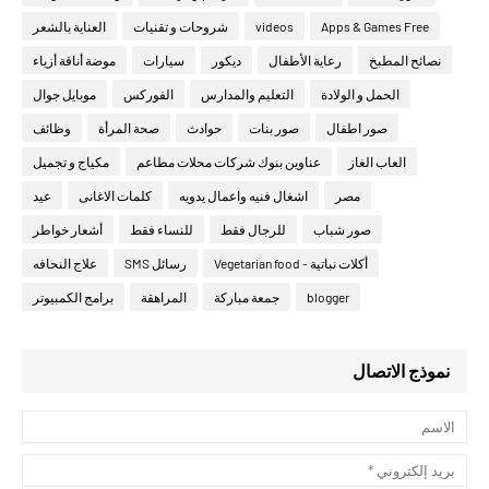
Apps & Games Free
videos
شروحات و تقنيات
العناية بالشعر
نصائح المطبخ
رعاية الأطفال
ديكور
سيارات
موضة أناقة أزياء
الحمل و الولادة
التعليم والمدارس
الفوركس
موبايل جوال
صور اطفال
صور بنات
حوادث
صحة المرأة
وظائف
العاب الغاز
عناوين بنوك شركات محلات مطاعم
مكياج و تجميل
مصر
اشغال فنيه واعمال يدويه
كلمات الاغانى
عيد
صور شباب
للرجال فقط
للنساء فقط
أشعار خواطر
أكلات نباتية - Vegetarian food
رسائل SMS
علاج النحافه
blogger
جمعة مباركة
المراهقة
برامج الكمبيوتر
نموذج الاتصال