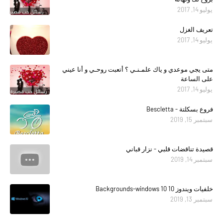
يوليو 14, 2017
تعريف الغزل
يوليو 14, 2017
متى يجي موعدي و ياك علمـنـي ؟ أتعبت روحـي و أنا عيني
على الساعة
يوليو 14, 2017
فروع بسكلتة - Bescletta
سبتمبر 15, 2019
قصيدة تناقضات قلبي - نزار قباني
سبتمبر 14, 2019
خلفيات ويندوز 10 Backgrounds-windows 10
سبتمبر 13, 2019