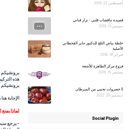
أغسطس 22, 2019
قصيدة تناقضات قلبي - نزار قباني
سبتمبر 14, 2019
خلطة بياض الثلج للدكتور جابر القحطاني
الأصلية
فبراير 18, 2018
فروع مركز الطاهرة للأشعة
سبتمبر 15, 2019
برونشيكم ه
هذه التركيب
برونشيكم 
6 خضروات تحمي من السرطان
ديسمبر 26, 2022
الإجابة هنا
لماذا يمنع
Social Plugin