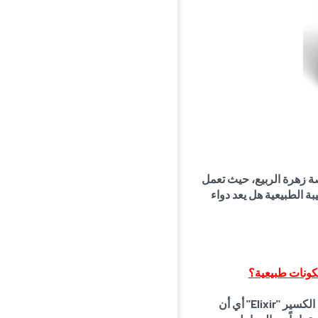
ة زهرة الربيع، حيث تعمل
بة الطبيعية هل يعد دواء
مكونات طبيعية؟
- يرجع سبب عدم استخدام دواء برونشيكم في الحمل، وذلك لأن دواء برونشيكم يعد الكسير "Elixir" أي أن