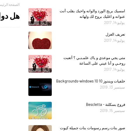
الصفحة الرئيس
امسيك بريح الورد والوانه واحبك بقلب أنت
هل دواء برونشي
عنوانه و اغليك بروح لك ولهانه
يوليو 14, 2017
تعريف الغزل
يوليو 14, 2017
متى يجي موعدي و ياك علمـنـي ؟ أتعبت
روحـي و أنا عيني على الساعة
يوليو 14, 2017
خلفيات ويندوز 10 Backgrounds-windows 10
سبتمبر 13, 2019
فروع بسكلتة - Bescletta
سبتمبر 15, 2019
صور بنات رسم رسومات بنات جميلة كيوت