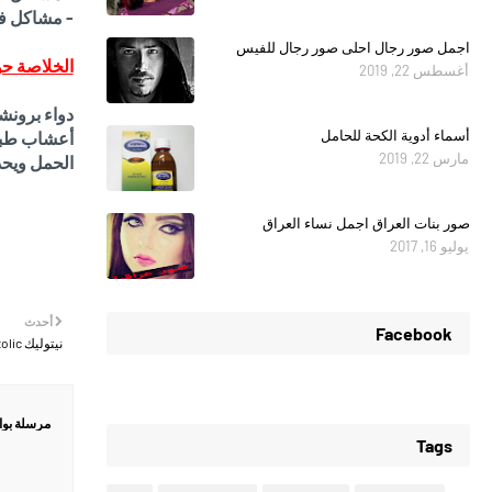
- مشاكل في
اجمل صور رجال احلى صور رجال للفيس
الخلاصة حو
أغسطس 22, 2019
دواء برونش
أسماء أدوية الكحة للحامل
أعشاب طبيع
مارس 22, 2019
الحمل ويحذ
صور بنات العراق اجمل نساء العراق
يوليو 16, 2017
أحدث
Facebook
نيتوليك Nitolic لعلاج قمل الشعر
مرسلة بو
Tags