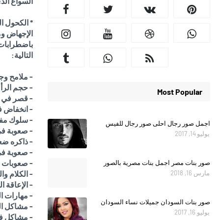
السواغ الذ
* الكحول ا
الإجهاض وم
التالية:
- ملامح وج
- حجم الرأ
Most Popular
- قصر في ا
- انخفاض 
- سلوك مف
اجمل صور رجال احلى صور رجال للفيس
- صعوبة في 
يوليو 14, 2017
- ذاكره ضع
- صعوبة في
- صعوبات ا
صور بنات مصر اجمل بنات مصرية بالصور
مارس 16, 2018
- الكلام وا
- الإعاقة ا
- مهارات ال
صور بنات السودان جميلات نساء السودان
- مشاكل ا
يوليو 16, 2017
- مشاكل في