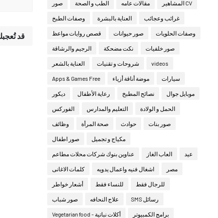
CV المشاهير
مقالات عامه
الطب و الصحة
صور
غرائب وعجائب
العناية بالبشرة
وصفات الطبخ
وصفات الحلويات
صور حيوانات
قصص روايات مواعظ
قد تُعجب
صور خلفيات
نكت مضحكة
الرجيم والرشاقة
videos
شروحات و تقنيات
العناية بالشعر
سيارات
موضة أناقة أزياء
Apps & Games Free
موبايل جوال
نصائح المطبخ
رعاية الأطفال
ديكور
الحمل و الولادة
التعليم والمدارس
الفوركس
صور بنات
حوادث
صحة المرأة
وظائف
مكياج و تجميل
صور اطفال
عيد
العاب الغاز
عناوين بنوك شركات محلات مطاعم
مصر
اشغال فنيه واعمال يدويه
كلمات الاغانى
للرجال فقط
للنساء فقط
أشعار خواطر
رسائل SMS
علاج النحافه
صور شباب
برامج الكمبيوتر
أكلات نباتية - Vegetarian food