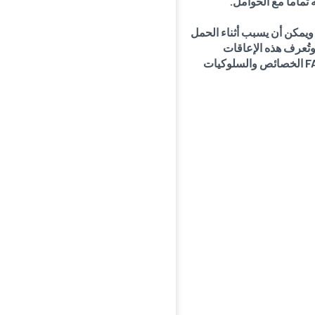
تماماً مع الحوامل.
 ويمكن أن يسبب أثناء الحمل
تُعرف هذه الإعاقات
باضطرابات طيف الكحول الجنيني (FASDs). قد يكون لدى الأطفال المصابين بـ FASD الخصائص والسلوكيات