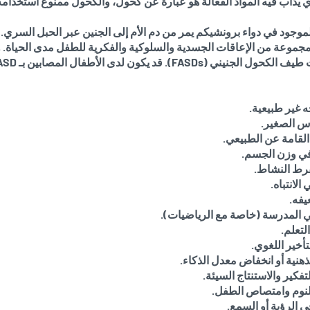
ي يذاب فيه المواد الفعالة هو عبارة عن كحول، والكحول ممنوع استخدامه 
لموجود في دواء برونشيكم يمر من دم الأم إلى الجنين عبر الحبل السري.
جموعة من الإعاقات الجسدية والسلوكية والفكرية للطفل مدى الحياة. و
ه غير طبيعية.
س الصغير.
لقامة عن الطبيعي.
في وزن الجسم.
رط النشاط.
الانتباه.
يفه.
 المدرسة (خاصة مع الرياضيات).
لتعلم.
لتأخير اللغوي.
لذهنية أو انخفاض معدل الذكاء.
تفكير والاستنتاج السيئة.
لنوم وامتصاص الطفل.
 الرؤية أو السمع.