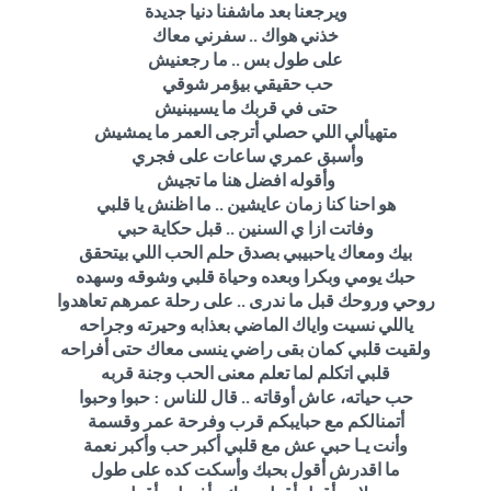
ويرجعنا بعد ماشفنا دنيا جديدة
خذني هواك .. سفرني معاك
على طول بس .. ما رجعنيش
حب حقيقي بيؤمر شوقي
حتى في قربك ما يسيبنيش
متهيألي اللي حصلي أترجى العمر ما يمشيش
وأسبق عمري ساعات على فجري
وأقوله افضل هنا ما تجيش
هو احنا كنا زمان عايشين .. ما اظنش يا قلبي
وفاتت ازا ي السنين .. قبل حكاية حبي
بيك ومعاك ياحبيبي بصدق حلم الحب اللي بيتحقق
حبك يومي وبكرا وبعده وحياة قلبي وشوقه وسهده
روحي وروحك قبل ما ندرى ..
على رحلة عمرهم تعاهدوا
ياللي نسيت واياك الماضي بعذابه وحيرته وجراحه
ولقيت قلبي كمان بقى راضي ينسى معاك حتى أفراحه
قلبي اتكلم لما تعلم معنى الحب وجنة قربه
حب حياته، عاش أوقاته .. قال للناس : حبوا وحبوا
أتمنالكم مع حبايبكم قرب وفرحة عمر وقسمة
وأنت يـا حبي عش مع قلبي أكبر حب وأكبر نعمة
ما اقدرش أقول بحبك وأسكت كده على طول