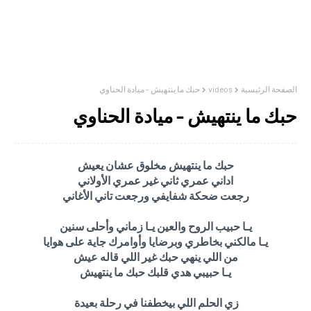
الصفحة الرئيسية
videos
حبك ما ينتهيش - ميادة الحناوي
حبك ما ينتهيش - ميادة الحناوي
حبك ما ينتهيش مخلوق عشان يعيش
اداني عمري ثاني غير عمري الأولاني
رجعت ضحكة شفايفي ورجعت تاني الأغاني
يـا حبيب الروح والعين يـا زماني وأحلى سنين
يـا مالكني بخاطري وبرضايا
وأوامرك جاية على هوايا
من اللي ينهي حبك غير اللي قاله عيش
يـا حبيبي هدي قلبك حبك ما ينتهيش
زي الحلم اللي بيخطفنا في رحلة بعيدة