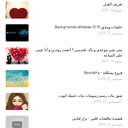
تعريف الغزل
يوليو 14, 2017
خلفيات ويندوز 10 Backgrounds-windows 10
سبتمبر 13, 2019
متى يجي موعدي و ياك علمـنـي ؟ أتعبت روحـي و أنا عيني
على الساعة
يوليو 14, 2017
فروع بسكلتة - Bescletta
سبتمبر 15, 2019
صور بنات رسم رسومات بنات جميلة كيوت
أغسطس 22, 2019
قصيدة تناقضات قلبي - نزار قباني
سبتمبر 14, 2019