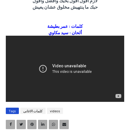
لازم أقول أقول بحبك وأفضل وأقول
حبك ما ينتهيش مخلوق عشان يعيش
كلمات : عمر بطيشة
ألحان : سيد مكاوي
videos
كلمات الاغانى
Tags