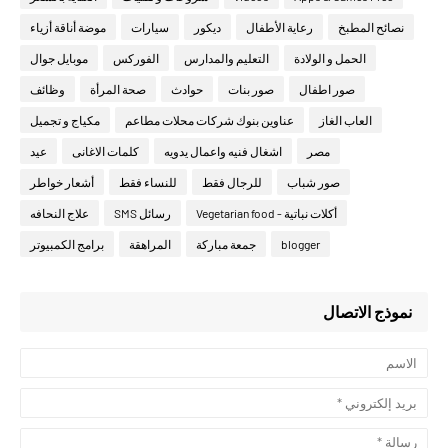
نصائح المطبخ
رعاية الأطفال
ديكور
سيارات
موضة أناقة أزياء
الحمل و الولادة
التعليم والمدارس
الفوركس
موبايل جوال
صور اطفال
صور بنات
حوادث
صحة المرأة
وظائف
العاب الغاز
عناوين بنوك شركات محلات مطاعم
مكياج و تجميل
مصر
اشغال فنيه واعمال يدويه
كلمات الاغانى
عيد
صور شباب
للرجال فقط
للنساء فقط
أشعار خواطر
أكلات نباتية - Vegetarian food
رسائل SMS
علاج النحافه
blogger
جمعة مباركة
المراهقة
برامج الكمبيوتر
نموذج الاتصال