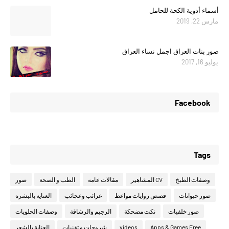
أسماء أدوية الكحة للحامل
مارس 22, 2019
صور بنات العراق اجمل نساء العراق
يوليو 16, 2017
Facebook
Tags
وصفات الطبخ
CV المشاهير
مقالات عامه
الطب و الصحة
صور
صور حيوانات
قصص روايات مواعظ
غرائب وعجائب
العناية بالبشرة
صور خلفيات
نكت مضحكة
الرجيم والرشاقة
وصفات الحلويات
Apps & Games Free
videos
شروحات و تقنيات
العناية بالشعر