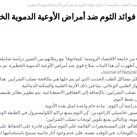
ية
الطب و الصحة
اعرف فوائد الثوم ضد أمراض الأوعية الدموية الخطيرة
وائد الثوم ضد أمراض الأوعية الدموية ال
من جامعة الاقتصاد الروسية "بليخانوفا" مع زملائهم من الصين دراسة شامل
Journal of Natural
كثر مشاكل الطب الحديث التي لم يتم حلها هي مكافحة تصلب الشرايين. ه
ز القلبي الوعائي، بما في ذلك الأزمة القلبية والسكتة الدماغية.
صلب الشرايين، بالإضافة إلى العقاقير الاصطناعية، يتم تطوير نظائر طبيعية
ل نشط اليوم.
اسة أن الثوم - مادة خام واعدة لمثل هذه الأدوية.
سور، فاسيلي كاراغودين: "إن الثوم يمنع تراكم الكوليسترول في الطبقة الو
موية، وبالتالي يمنع تكوين لويحات تصلب الشرايين".
لعالم، فإن المستحضرات القائمة على الثوم ستكون قادرة على الحفاظ على 
اللويحات. في الوقت نفسه، فإن عدم وجود آثار جانبية تسمح باستخدامها ل