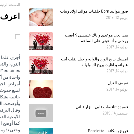
الصفحة الرئيس
صور مواليد Born خلفيات مواليد اولاد وبنات
اعرف ف
يونيو 12, 2019
متى يجي موعدي و ياك علمـنـي ؟ أتعبت
روحـي و أنا عيني على الساعة
يوليو 14, 2017
أجرى علماء 
امسيك بريح الورد والوانه واحبك بقلب أنت
عنوانه و اغليك بروح لك ولهانه
 Medicines.
يوليو 14, 2017
واحدة من أ
تعريف الغزل
أمراض الجها
يوليو 14, 2017
لمنع حدوث ت
جانبية بشك
وأوضحت الدر
قصيدة تناقضات قلبي - نزار قباني
وقال البرفي
سبتمبر 14, 2019
للأوعية الد
كما أوضح ا
وحتى تذويب 
فروع بسكلتة - Bescletta