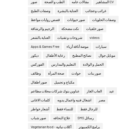
CV المشاهير
مقالات عامه
الطب و الصحة
صور
غرائب وعجائب
العناية بالبشرة
وصفات الطبخ
وصفات الحلويات
صور حيوانات
قصص روايات مواعظ
صور خلفيات
نكت مضحكة
الرجيم والرشاقة
videos
شروحات و تقنيات
العناية بالشعر
سيارات
موضة أناقة أزياء
Apps & Games Free
موبايل جوال
نصائح المطبخ
رعاية الأطفال
ديكور
الحمل و الولادة
التعليم والمدارس
الفوركس
صور بنات
حوادث
صحة المرأة
وظائف
مكياج و تجميل
صور اطفال
عيد
العاب الغاز
عناوين بنوك شركات محلات مطاعم
مصر
اشغال فنيه واعمال يدويه
كلمات الاغانى
للرجال فقط
للنساء فقط
أشعار خواطر
رسائل SMS
علاج النحافه
صور شباب
برامج الكمبيوتر
أكلات نباتية - Vegetarian food