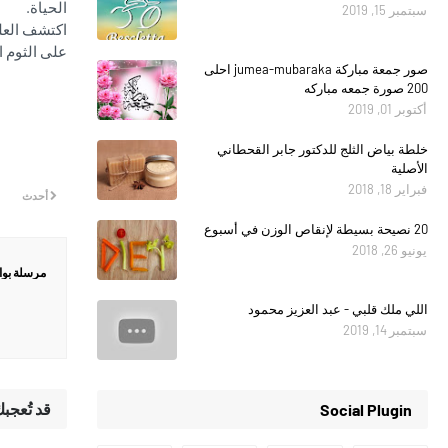
الحياة.
سبتمبر 15, 2019
اكتشف العلم
على الثوم ا
صور جمعة مباركة jumea-mubaraka احلى
200 صورة جمعه مباركه
أكتوبر 01, 2019
خلطة بياض الثلج للدكتور جابر القحطاني
الأصلية
فبراير 18, 2018
أحدث
20 نصيحة بسيطة لإنقاص الوزن في أسبوع
يونيو 26, 2018
مرسلة بو
اللي ملك قلبي - عبد العزيز محمود
سبتمبر 14, 2019
قد تُعجب
Social Plugin