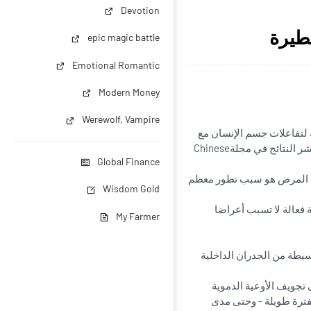
Devotion
خطيرة
epic magic battle
Emotional Romantic
Modern Money
Werewolf, Vampire
ة لتفاعلات جسم الإنسان مع
الثوم، والتي أظهرت أن هذا النبات سلاح قوي ضد أمراض الأوعية الدموية الخطيرة. تم نشر النتائج في مجلةChinese
Global Finance
ذا المرض هو سبب تطور معظم
Wisdom Gold
 فعالة لا تسبب أعراضا
My Farmer
سيطة من الجدران الداخلية
تجويف الأوعية الدموية
فترة طويلة - وحتى مدى