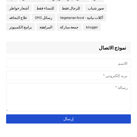
صور شباب
للرجال فقط
للنساء فقط
أشعار خواطر
أكلات نباتية - Vegetarian food
رسائل SMS
علاج النحافه
blogger
جمعة مباركة
المراهقة
برامج الكمبيوتر
نموذج الاتصال