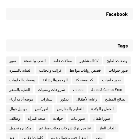
Facebook
Tags
وصفات الطبخ
CV المشاهير
مقالات عامه
الطب و الصحة
صور
صور حيوانات
قصص روايات مواعظ
غرائب وعجائب
العناية بالبشرة
صور خلفيات
نكت مضحكة
الرجيم والرشاقة
وصفات الحلويات
Apps & Games Free
videos
شروحات و تقنيات
العناية بالشعر
نصائح المطبخ
رعاية الأطفال
ديكور
سيارات
موضة أناقة أزياء
الحمل و الولادة
التعليم والمدارس
الفوركس
موبايل جوال
صور اطفال
صور بنات
حوادث
صحة المرأة
وظائف
العاب الغاز
عناوين بنوك شركات محلات مطاعم
مكياج و تجميل
مصر
اشغال فنيه واعمال يدويه
كلمات الاغانى
عيد