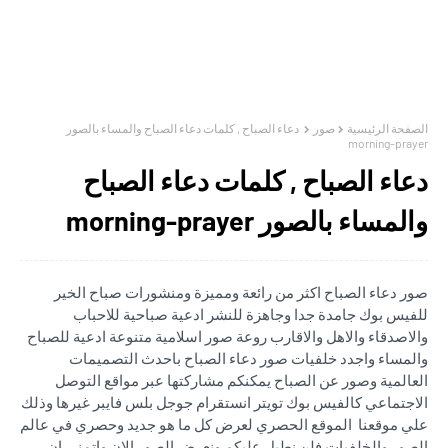
الصفحة الرئيسية
صور
دعاء الصباح , كلمات دعاء الصباح والمساء بالصور
morning-prayer
دعاء الصباح , كلمات دعاء الصباح
والمساء بالصور morning-prayer
صور دعاء الصباح اكثر من رائعة ومميزة ومنشورات صباح الخير
للفيس بوك جامدة جدا وجاهزة للنشر ادعية صباحية للاحباب
والاصدقاء والاهل والاقارب روعة صور اسلامية متنوعة ادعية للصباح
والمساء واجدد خلفيات صور دعاء الصباح باحدث التصميمات
العالمية وصور عن الصباح يمكنكم مشاركتها عبر مواقع التوصل
الاجتماعي كالفيس بوك تويتر انستقرام جوجل بلس فايبر غيرها وذلك
علي موقعنا الموقع الحصري لعرض كل ما هو جديد وحصري في عالم
الصور والخلفيات فلن نطيل عليكم ونعرض الصور الان واتمني ان