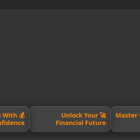
h With
🚀 Unlock Your
💳 Maste
nfidence
Financial Future