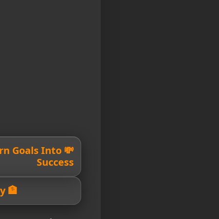
Turn Goals Into
Success
🏦 Your Path To Prosperity