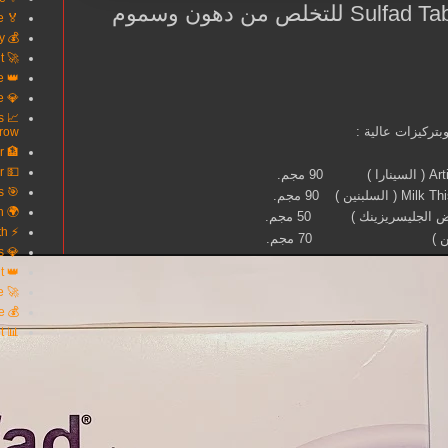
سلفاد أقراص Sulfad Tablets للتخلص من دهون وسموم
🏅 Secure Your Future
💰 Turn Debt Into Opportunity
🚀 Win With Smart Credit
👑 Own Your Financial Future
💎 Wealth Starts With Knowledge
s
row
🏦 Finance Smarter Live Better
💵 Every Dollar Works Harder
🎯 Unlock Better Money Decisions
🌍 Your Gateway To Wealth
لجليسريزينك ) 50 مجم.
⚡ Build Credit Build Wealth
كركمين ) 70 مجم.
💎 Where Smart Money Grows
👑 The Power Of Good Credit
🚀 Upgrade Your Financial Life
💰 Invest In Your Future
📊 Success Begins With Credit