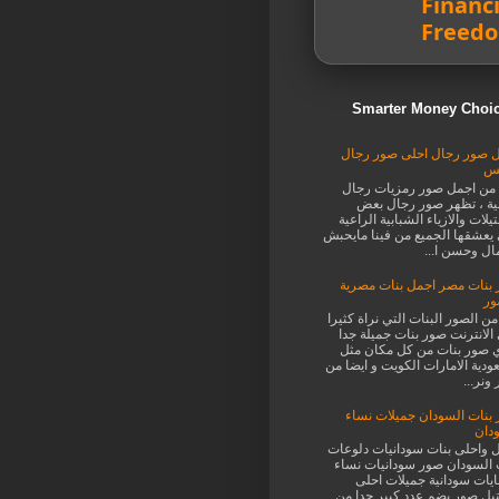
Financi
Freed
 صور رجال احلى صور رجال
يس
 من اجمل صور رمزيات رجال
ة ، تظهر صور رجال بعض
يلات والازياء الشبابية الراعية
 يعشقها الجميع من فينا مايحبش
ال وحسن ا...
بنات مصر اجمل بنات مصرية
ور
من الصور البنات التي نراة كثيرا
الانترنت صور بنات جميلة جدا
 صور بنات من كل مكان مثل
ودية الامارات الكويت و ايضا من
ونر...
بنات السودان جميلات نساء
دان
 واحلى بنات سودانيات دلوعات
 السودان صور سودانيات نساء
يات سودانية جميلات احلى
يل صور يضم عدد كبير جدا من