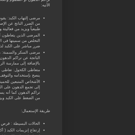
الأتيه:
مرضى إلتهاب الكبد
: يقوم
من الضرر الناتج عن الإصا
طبيعياً ويزيد من فعاليتة
المرضى الذين يتعاطون أ
التخلص من سميتها فى الك
ضرر مباشر على الكبد لذا
مرضى السكر والسمنة
: 
الناتجة عن تراكم الدهو
بالإضافة إلى ممارسة الري
متعاطى الكحول
: تعاطى ا
ينصح بإستخدامه والتوقف 
الأشخاص المتبعين للحمية
إلى تجمع الدهون على الك
تراكم الدهون كما أنه ي
من الضغط على الكبد وي
طريقة الإستعمال:
الحالات البسيطة : قرص وا
إرتفاع إنزيمات الكبد ( أكثر من