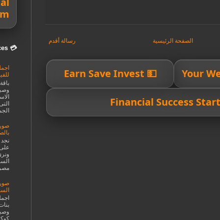
al
om
الصفحة الرئيسية
رسالة أقدم
💳 Smarter Money Choices
اجمل
💵 Earn Save Invest
للف
باقة
وصبي
الاست
التى
الجم
صور 
بالص
نجد 
على 
ونري
السع
مصر 
صور 
السو
اجمل
بنات
وصبا
كوكت