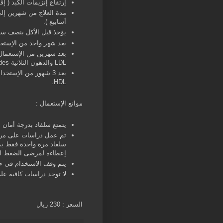
إرتفاع إنزيمات الكبد ( إ
أسابيع ).
يؤخذ قبل الأكل بنصف ساع
بعد شهر واحد من الإستعم
بعد شهرين من الإستعما
LDL والدهون الثلاثية Triglycerides.
بعد 3 شهور من الإس
HDL.
موانع الإستعمال :
يتمتع سلفاد بدرجة أمان ع
سلفاد مرة واحدة فقط يم
إعطاءة لمرضى الضغط المرتفع الغير متح
يتم وقف الاستخدام فى ح
لا توجد دراسات كافية ع
السعر : 230 ريال