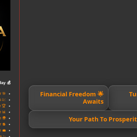
💰 Build Wealth Today
🌟 Financial Freedom
💸 
🎯 Smart Loans Better
Awaits
💹 Invest In Success
🏆 Reach Financial Excellence
📊 Finance Made Simple
🌍 Your Trusted Finance
💲 Better Credit Better
💼 Power Your Future
✨ Wealth Begins Here