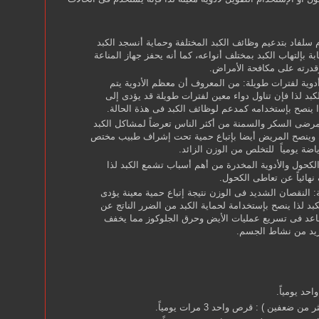
 سلفاد بتدعيم وظائف الكبد المختلفة وحماية أنسجد الكبد
بة بإلتهاب الكبد بمختلف أنواعه، كما أنه يحفز جهاز المناعة
 وقدرته على مكافحة الأمراض.
دوية لفترات طويلة
: من المعروف أن معظم الأدوية يتم
بد لذا فإن تناول دواء معين لفترات طويلة قد يؤدى إلى
 ينصح بإستخدامه كمدعم لوظائف الكبد فى هذة الحالة.
مرضى السكر والسمنة من أكثر الناس تعرضاً لمشاكل الكبد
ن وينصح المريض أيضا بإتباع حمية تحت إشراف طبيب مختص
اضة يومياً للتخلص من الوزن الزائد.
لكحول والأدوية المخدرة من أهم أسباب تشمع الكبد لذا
نهائياً عن تعاطى الكحول.
: النقصان الشديد فى الوزن نتيجة إتباع حمية معينة يؤدى
بد لذا ينصح بإستخدامة لحماية الكبد من الضرر الناتج عن
ساعد فى تسريع عمليات الأيض وحرق الجلوكوز مما يخفف
زيد من نشاط الجسم.
حد يومياً.
 ضعفين ) : قرص واحد 3 مرات يومياً.