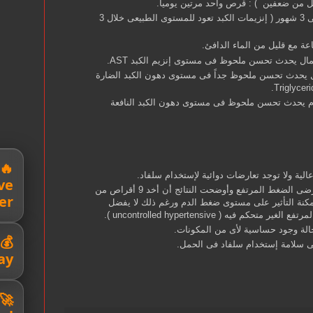
قل من ضعفين ) : قرص واحد مرتين يومياً.
مدة العلاج من شهرين إلى 3 شهور ( إنزيمات الكبد تعود للمستوى الطبيعى خلال 3
ة مع قليل من الماء الدافئ.
ال يحدث تحسن ملحوظ فى مستوى إنزيم الكبد AST.
ل يحدث تحسن ملحوظ جداً فى مستوى دهون الكبد الضارة
تخدام يحدث تحسن ملحوظ فى مستوى دهون الكبد النافعة
الية ولا توجد تعارضات دوائية لإستخدام سلفاد.
ve
تم عمل دراسات على مرضى الضغط المرتفع وأوضحت النتائج أن أخد 9 أقراص من
er
كنة التأثير على مستوى ضغط الدم ورغم ذلك لا يفضل
كم فيه ( uncontrolled hypertensive ).
الة وجود حساسية لأى من المكونات.
لى سلامة إستخدام سلفاد فى الحمل.
ay