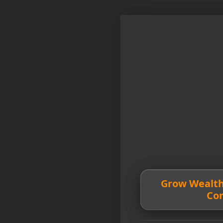
💰 Grow Wealt
Co