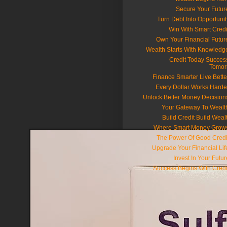
📈 Credit Today Succes
Tomor