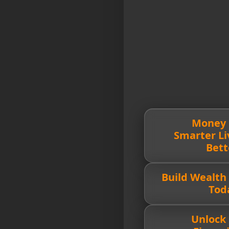
🔥 Money
Smarter Li
Bett
💰 Build Wealth
Tod
🚀 Unlock