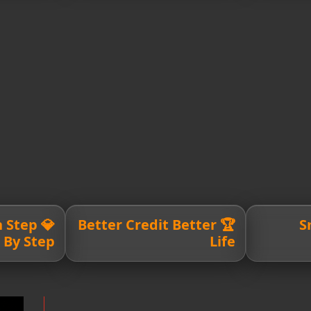
th Step
🏆 Better Credit Better

By Step
Life