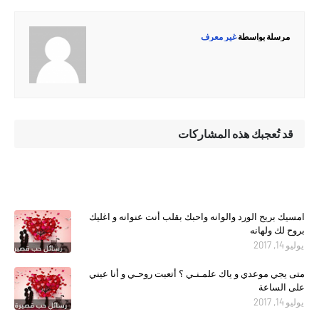
مرسلة بواسطة
غير معرف
قد تُعجبك هذه المشاركات
امسيك بريح الورد والوانه واحبك بقلب أنت عنوانه و اغليك
بروح لك ولهانه
يوليو 14, 2017
متى يجي موعدي و ياك علمـنـي ؟ أتعبت روحـي و أنا عيني
على الساعة
يوليو 14, 2017