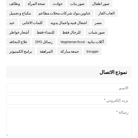
صور اطفال
صور بنات
حوادث
صحة المرأة
وظائف
العاب الغاز
عناوين بنوك شركات محلات مطاعم
مكياج و تجميل
مصر
اشغال فنيه واعمال يدويه
كلمات الاغانى
عيد
صور شباب
للرجال فقط
للنساء فقط
أشعار خواطر
أكلات نباتية - Vegetarian food
رسائل SMS
علاج النحافه
blogger
جمعة مباركة
المراهقة
برامج الكمبيوتر
نموذج الاتصال