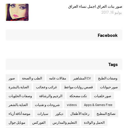
صور بنات العراق اجمل نساء العراق
يوليو 16, 2017
Facebook
Tags
وصفات الطبخ
CV المشاهير
مقالات عامه
الطب و الصحة
صور
صور حيوانات
قصص روايات مواعظ
غرائب وعجائب
العناية بالبشرة
صور خلفيات
نكت مضحكة
الرجيم والرشاقة
وصفات الحلويات
Apps & Games Free
videos
شروحات و تقنيات
العناية بالشعر
نصائح المطبخ
رعاية الأطفال
ديكور
سيارات
موضة أناقة أزياء
الحمل و الولادة
التعليم والمدارس
الفوركس
موبايل جوال