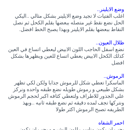
وضع الايلينر..
اغلب الفتيات لا تجيد وضع الايلينر بشكل مثالي ..اليكي
الحل نضع نقط غير متصله ببعضها بقلم الكحل ثم نصل
النقاط ببعضها بقلم الايلينر وبهذا يصبح الخط افضل.
ظلال العيون..
نضع اسفل الحاجب اللون الابيض ليعطي اتساع في العين
كذلك الكحل الابيض يعطي اتساع للعين ويظهرها بشكل
افضل
الرموش..
الماسكرا تعطي شكل للرموش جذابا ولكن لكي تظهر
بشكل طبيعي و رموش طويله نضع طبقه واحده ونركز
علي الجذور للاطراف ولتعطي كثافه اكبر لحجم الرموش
ونتركها تجف لمده دقيقه ثم نضع طبقه ثانيه ..وبهذ
الطريفه تصبح الرموش اكثر طولا
احمر الشفاه
يجب ان يكون مناسب للون البشره و يجب ان تكون