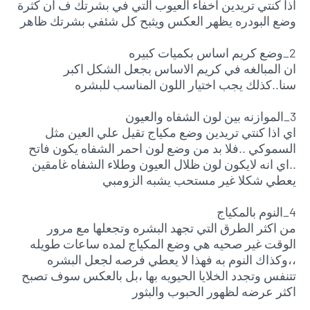
اذا كنتي تريدين اخفاء العيوب التي في بشرتك ف ان كثرة
وضع البودره يظهر العكس ويثبح كل شئفي بشرتك ظاهر
2_وضع كريم اساس بكميات كبيره
ان المبالغه في كريم الاساس بجعل الشكل اكبر
سنا..كذلك يجب اختيار اللون المناسب للبشره
3_الموازنه بين لون الشفاه والعيون
اي اذا كنتي تريدين وضع مكياج تقيل علي العين مثل
السموكي ..فلا بد من وضع لون احمر الشفاه يكون فاتح
..اي انه لايكون لون ظلال العيون وطلاء الشفاه غامقين
يعطي شكلا غير مستحب يشبه الزومبي
4_النوم بالمكياج
من اكثر الطرق التي تجهد البشره وتجعلها مع مرور
الوقت غير صحيه هي وضع المكياج لمده ساعات طويله
،،وكذاك النوم به فهذا لا يعطي فرصه لجعل البشره
تتنفس وتجدد الخلايا الحيويه بها ،بل بالعكس سوف تصبح
اكثر عرضه لظهور الحبوب والبثور