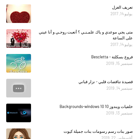
تعريف الغزل
يوليو 14, 2017
متى يجي موعدي و ياك علمـنـي ؟ أتعبت روحـي و أنا عيني
على الساعة
يوليو 14, 2017
فروع بسكلتة - Bescletta
سبتمبر 15, 2019
قصيدة تناقضات قلبي - نزار قباني
سبتمبر 14, 2019
خلفيات ويندوز 10 Backgrounds-windows 10
سبتمبر 13, 2019
صور بنات رسم رسومات بنات جميلة كيوت
أغسطس 22, 2019