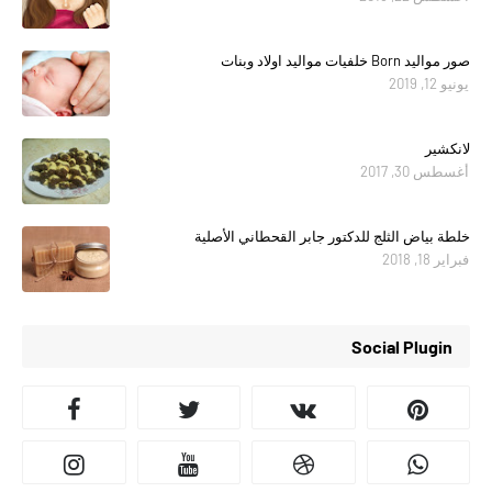
صور مواليد Born خلفيات مواليد اولاد وبنات
يونيو 12, 2019
لانكشير
أغسطس 30, 2017
خلطة بياض الثلج للدكتور جابر القحطاني الأصلية
فبراير 18, 2018
Social Plugin