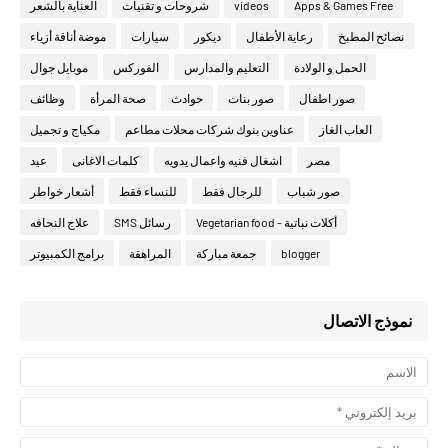
Apps & Games Free
videos
شروحات و تقنيات
العناية بالشعر
نصائح المطبخ
رعاية الأطفال
ديكور
سيارات
موضة أناقة أزياء
الحمل و الولادة
التعليم والمدارس
الفوركس
موبايل جوال
صور اطفال
صور بنات
حوادث
صحة المرأة
وظائف
العاب الغاز
عناوين بنوك شركات محلات مطاعم
مكياج و تجميل
مصر
اشغال فنيه واعمال يدويه
كلمات الاغانى
عيد
صور شباب
للرجال فقط
للنساء فقط
أشعار خواطر
أكلات نباتية - Vegetarian food
رسائل SMS
علاج النحافه
blogger
جمعة مباركة
المراهقة
برامج الكمبيوتر
نموذج الاتصال