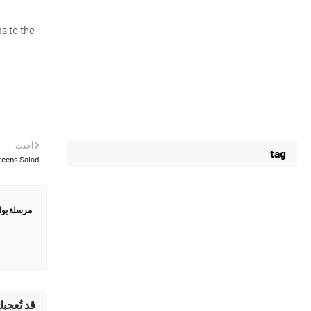
s to the
أحدث
tag
reens Salad
مرسلة بو
قد تُعجب