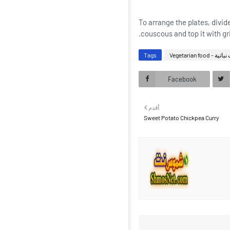
To arrange the plates, divi
couscous and top it with gr
Tags
أكلات نباتية - Veg
Facebook
أقدم
Sweet Potato Chickpea Curry