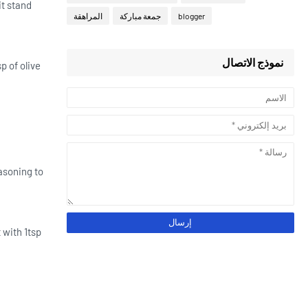
it stand
المراهقة
جمعة مباركة
blogger
نموذج الاتصال
p of olive
easoning to
 with 1tsp