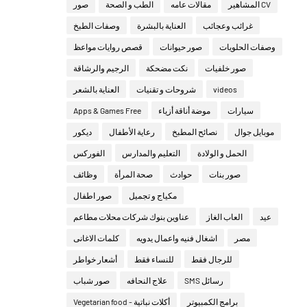
CV المشاهير
مقالات عامه
الطب و الصحة
صور
غرائب وعجائب
العناية بالبشرة
وصفات الطبخ
وصفات الحلويات
صور حيوانات
قصص روايات مواعظ
صور خلفيات
نكت مضحكة
الرجيم والرشاقة
العناية بالشعر
شروحات و تقنيات
videos
Apps & Games Free
موضة أناقة أزياء
سيارات
موبايل جوال
نصائح المطبخ
رعاية الأطفال
ديكور
الحمل و الولادة
التعليم والمدارس
الفوركس
صور بنات
حوادث
صحة المرأة
وظائف
مكياج و تجميل
صور اطفال
عيد
العاب الغاز
عناوين بنوك شركات محلات مطاعم
مصر
اشغال فنيه واعمال يدويه
كلمات الاغانى
للرجال فقط
للنساء فقط
أشعار خواطر
رسائل SMS
علاج النحافه
صور شباب
برامج الكمبيوتر
أكلات نباتية - Vegetarian food