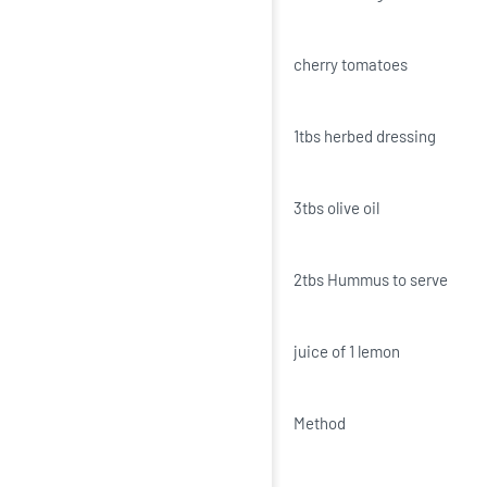
cherry tomatoes
1tbs herbed dressing
3tbs olive oil
2tbs Hummus to serve
juice of 1 lemon
Method