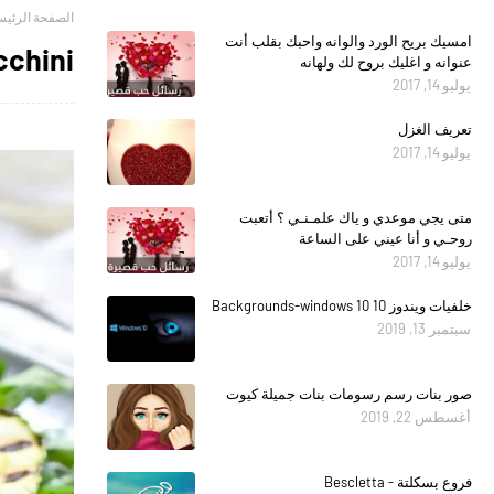
الصفحة الرئيس
امسيك بريح الورد والوانه واحبك بقلب أنت
cchini
عنوانه و اغليك بروح لك ولهانه
يوليو 14, 2017
تعريف الغزل
يوليو 14, 2017
متى يجي موعدي و ياك علمـنـي ؟ أتعبت
روحـي و أنا عيني على الساعة
يوليو 14, 2017
خلفيات ويندوز 10 Backgrounds-windows 10
سبتمبر 13, 2019
صور بنات رسم رسومات بنات جميلة كيوت
أغسطس 22, 2019
فروع بسكلتة - Bescletta