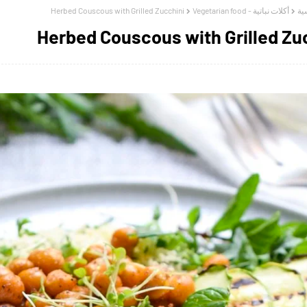
Herbed Couscous with Grilled Zucchini
أكلات نباتية - Vegetarian food
ية
Herbed Couscous with Grilled Zu