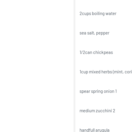
2cups boiling water
sea salt, pepper
1/2can chickpeas
1cup mixed herbs (mint, coria
1 spear spring onion
2 medium zucchini
handfull arugula