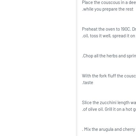
Place the couscous in a deep
while you prepare the rest.
Preheat the oven to 190C. Dr
oil, toss it well, spread it o
Chop all the herbs and sprin
With the fork fluff the cous
taste.
Slice the zucchini length wa
of olive oil. Grill it on a hot
Mix the arugula and cherry 