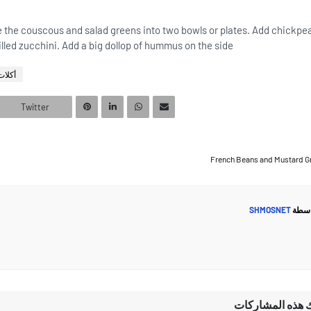
de the couscous and salad greens into two bowls or plates. Add chickpea
illed zucchini. Add a big dollop of hummus on the side.
etarian food
Twitter
French Beans and Mustard G
SHMOSNET
اسطة
ك هذه المشاركات