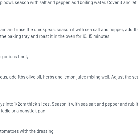
 bowl, season with salt and pepper, add boiling water. Cover it and let 
ain and rinse the chickpeas, season it with sea salt and pepper, add 1ts
n the baking tray and roast it in the oven for 10, 15 minutes.
g onions finely.
cous, add 1tbs olive oil, herbs and lemon juice mixing well. Adjust the s
ys into 1/2cm thick slices. Season it with sea salt and pepper and rub it
 griddle or a nonstick pan.
tomatoes with the dressing .