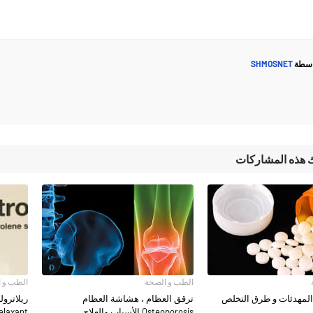
اسطة
SHMOSNET
ك هذه المشاركات
الطب و الصحة
الطب و 
المهدئات و طرق التخلص
ترقق العظام ، هشاشة العظام
ريلاترو
Osteoporosis الأسباب والعلاج
elaxant