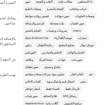
CV المشاهير
مقالات عامه
الطب و الصحة
صور
البشرة أغمق 60 دقي
غرائب وعجائب
العناية بالبشرة
وصفات الطبخ
وصفات الحلويات
صور حيوانات
قصص روايات مواعظ
ساعتين.
صور خلفيات
نكت مضحكة
الرجيم والرشاقة
videos
شروحات و تقنيات
العناية بالشعر
سيارات
موضة أناقة أزياء
Apps & Games Free
بالإضافة إل
المناطق ال
موبايل جوال
نصائح المطبخ
رعاية الأطفال
ديكور
الحمل و الولادة
التعليم والمدارس
الفوركس
من المهم أي
صور بنات
حوادث
صحة المرأة
وظائف
مكياج و تجميل
صور اطفال
عيد
العاب الغاز
عناوين بنوك شركات محلات مطاعم
بهذه الطري
مصر
اشغال فنيه واعمال يدويه
كلمات الاغانى
للرجال فقط
للنساء فقط
أشعار خواطر
رسائل SMS
علاج النحافه
صور شباب
برامج الكمبيوتر
أكلات نباتية - Vegetarian food