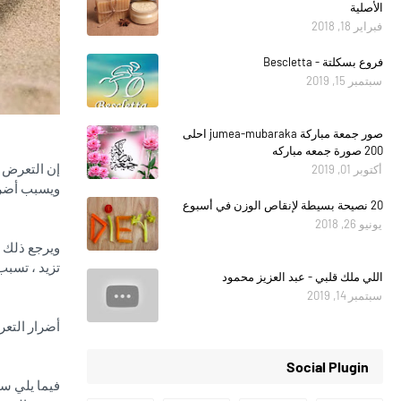
الأصلية
فبراير 18, 2018
فروع بسكلتة - Bescletta
سبتمبر 15, 2019
صور جمعة مباركة jumea-mubaraka احلى
200 صورة جمعه مباركه
أكتوبر 01, 2019
ويسبب أضرا
20 نصيحة بسيطة لإنقاص الوزن في أسبوع
يونيو 26, 2018
ويرجع ذلك إ
تزيد ، تسب
اللي ملك قلبي - عبد العزيز محمود
سبتمبر 14, 2019
أضرار الت
Social Plugin
فيما يلي س