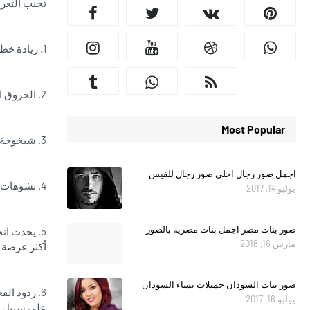
تجنب التعرض لأ
1. زيادة خطر الإصابة بسرطان الجلد ، والتي قد تكون موضعية أو خبيثة ،
2. الحروق الناجمة عن ارتفاع درجة حرارة الجلد ، والتي قد تصبح حمراء ومهيجة وكدمات.
Most Popular
3. شيخوخة الجلد الناتجة عن التعرض لأشعة الشمس فوق البنفسجية لفترات طويلة ولعدة سنوات.
اجمل صور رجال احلى صور رجال للفيس
4. تشوهات في الجلد ، التي قد تكون داكنة اللون أو على شكل نمش أو تشبه الورم أو تزيد من ظهور الندوب.
يوليو 14, 2017
صور بنات مصر اجمل بنات مصرية بالصور
5. يحدث ا
مارس 16, 2018
أكثر عرضة ل
صور بنات السودان جميلات نساء السودان
6. ردود ال
يوليو 16, 2017
على سبيل ا