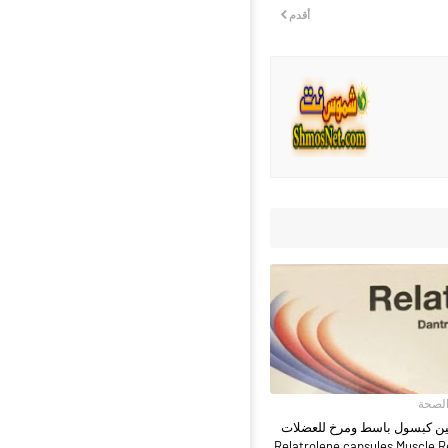
أقدم
الصحة
لين كبسول باسط ومرخ للعضلات
Relatrolene capsules Muscle R