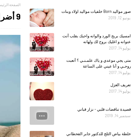
الصفحة الرئيس
صور مواليد Born خلفيات مواليد اولاد وبنات
9 أضرار خطيرة سببها التعرض المفرط لأشعة الشمس
يونيو 12, 2019
امسيك بريح الورد والوانه واحبك بقلب أنت
عنوانه و اغليك بروح لك ولهانه
يوليو 14, 2017
متى يجي موعدي و ياك علمـنـي ؟ أتعبت
روحـي و أنا عيني على الساعة
يوليو 14, 2017
تعريف الغزل
يوليو 14, 2017
قصيدة تناقضات قلبي - نزار قباني
سبتمبر 14, 2019
خلطة بياض الثلج للدكتور جابر القحطاني