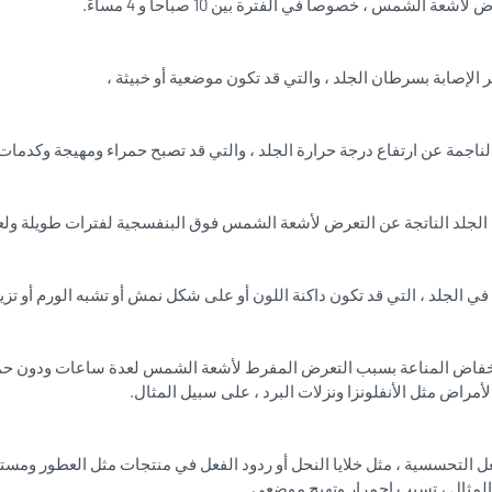
شعة الشمس ، خصوصا في الفترة بين 10 صباحا و 4 مساءً.
نخفاض المناعة بسبب التعرض المفرط لأشعة الشمس لعدة ساعات ودون حم
أمراض مثل الأنفلونزا ونزلات البرد ، على سبيل المثال.
فعل التحسسية ، مثل خلايا النحل أو ردود الفعل في منتجات مثل العطور ومس
لمثال ، تسبب احمرار وتهيج موضعي.